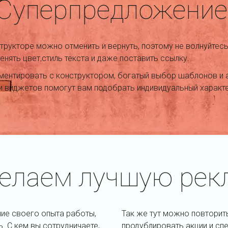
Суперпредложение
трукторе можно отменить и вернуть, поэтому не волнуйтесь
енять цвет,стиль текста и даже поставить ссылку.
ментировать с конструктором, богатый выбор шаблонов и 
и виджетов помогут вам подобрать индивидуальный характе
елаем лучшую рек
ние своего опыта работы,
Так же тут можно повторит
. С кем вы сотрудничаете,
продублировать акции и сп