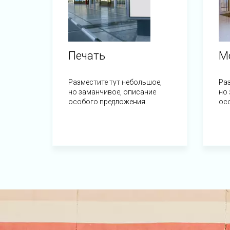
Печать
М
Разместите тут небольшое,
Раз
но заманчивое, описание
но 
особого предложения.
ос