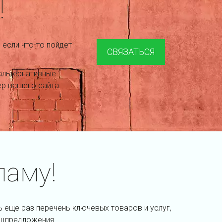
!
 если что-то пойдет
СВЯЗАТЬСЯ
альтернативные
р вашего сайта.
ламу!
ь еще раз перечень ключевых товаров и услуг,
ецпредложения.